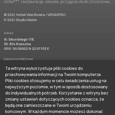
Hotel***, restauracja, wesela, przyjęcia okolicznościowe.
© 2021, Hotell Villa Riviera / VIPGASTRO
℗ 2021, Studio Nexim
Adres
Al. Sikorskiego 118,
35-304 Rzeszów,
GPS: 50.00002 N 22.01703 E
Dane kontaktowe
hotel@villariviera.pl
Ta witryna wykorzystuje pliki cookies do
tel./fax 17 85 75 850
przechowywania informacji na Twoim komputerze.
tel. 17 22 91 346
Pliki cookies stosujemy w celu świadczenia usług na
Na skróty:
najwyższym poziomie, w tym w sposób dostosowany
Home
Imprezy
do indywidualnych potrzeb. Korzystanie z witryny bez
zmiany ustawień dotyczących cookies oznacza, że
Hotel
Dla Biznesu
będą one zamieszczane w Twoim urządzeniu
Restauracja
Galeria
końcowym. W każdym momencie możesz dokonać