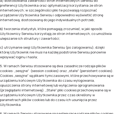
a) dostosowania zawartości stron internetowych Serwisu do
preferencji Użytkownika oraz optymalizacji korzystania ze stron
internetowych; w szczególności pliki te pozwalają rozpoznać
urządzenie Użytkownika Serwisu i odpowiednio wyświetlić stronę
internetową, dostosowaną do jego indywidualnych potrzeb;
b) tworzenia statystyk, które pomagają zrozumieć, w jaki sposób
Użytkownicy Serwisu korzystają ze stron internetowych, co umożliwia
ulepszanie ich struktury i zawartości;
c) utrzymanie sesji Użytkownika Serwisu (po zalogowaniu), dzięki
której Użytkownik nie musi na każdej podstronie Serwisu ponownie
wpisywać loginu i hasła;
5. W ramach Serwisu stosowane są dwa zasadnicze rodzaje plików
cookies: „sesyjne" (session cookies) oraz „stałe" (persistent cookies).
Cookies „sesyjne" są plikami tymczasowymi, które przechowywane są w
urządzeniu końcowym Użytkownika do czasu wylogowania,
opuszczenia strony internetowej lub wyłączenia oprogramowania
(przeglądarki internetowej). „Stałe" pliki cookies przechowywane są w
urządzeniu końcowym Użytkownika przez czas określony w
parametrach plików cookies lub do czasu ich usunięcia przez
Użytkownika.
6. W ramach Serwisu stosowane są następujące rodzaje plików cookies: