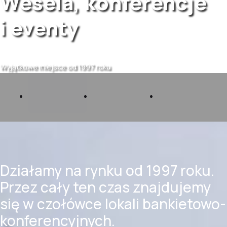
Wesela, konferencje
i eventy
Wyjątkowe miejsce od 1997 roku
01
02
03
Działamy na rynku od 1997 roku.
Przez cały ten czas znajdujemy
się w czołówce lokali bankietowo-
konferencyjnych.