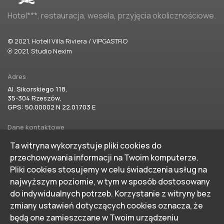
Hotel***, restauracja, wesela, przyjęcia okolicznościowe.
© 2021, Hotell Villa Riviera / VIPGASTRO
℗ 2021, Studio Nexim
Adres
Al. Sikorskiego 118,
35-304 Rzeszów,
GPS: 50.00002 N 22.01703 E
Dane kontaktowe
hotel@villariviera.pl
Ta witryna wykorzystuje pliki cookies do
tel./fax 17 85 75 850
przechowywania informacji na Twoim komputerze.
tel. 17 22 91 346
Pliki cookies stosujemy w celu świadczenia usług na
Na skróty:
najwyższym poziomie, w tym w sposób dostosowany
Home
Imprezy
do indywidualnych potrzeb. Korzystanie z witryny bez
zmiany ustawień dotyczących cookies oznacza, że
Hotel
Dla Biznesu
będą one zamieszczane w Twoim urządzeniu