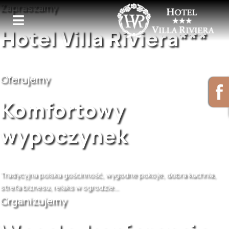
Zapraszamy
Hotel Villa Riviera***
Oferujemy
Komfortowy
wypoczynek
Tradycyjna polska gościnność, wygodne pokoje, dobra kuchnia,
strefa biznesu, relaks w ogrodzie...
Organizujemy