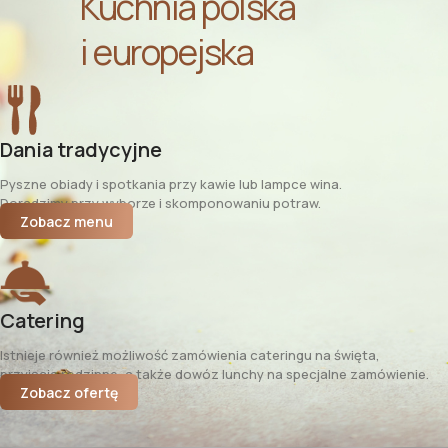
Kuchnia polska
i europejska
Dania tradycyjne
Pyszne obiady i spotkania przy kawie lub lampce wina.
Doradzimy przy wyborze i skomponowaniu potraw.
Zobacz menu
Catering
Istnieje również możliwość zamówienia cateringu na święta,
przyjęcia rodzinne, a także dowóz lunchy na specjalne zamówienie.
Zobacz ofertę